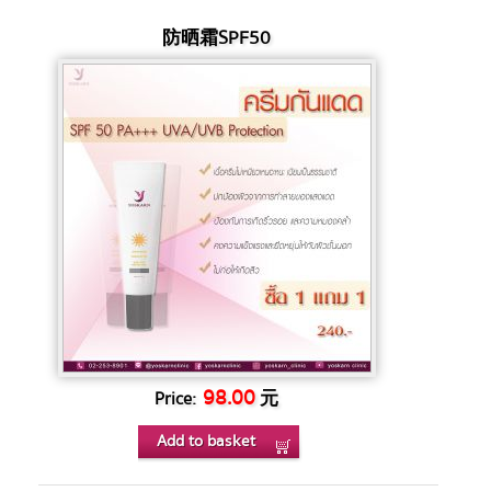
防晒霜SPF50
98.00
元
Price:
Add to basket