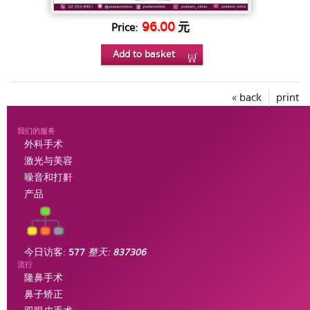
96.00
元
Price:
Add to basket
« back
print
我们的服务
外科手术
激光与美容
噪音和打鼾
产品
今日访客:
577
整天:
837306
流行
隆鼻手术
鼻子矫正