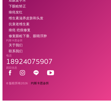
双眼皮手术
下眼睑矫正
痤疮发红
维生素滋养皮肤和头发
抗衰老维生素
痤疮 疤痕修复
修复眼睑下垂、眼睛浮肿
约斯卡恩诊所
关于我们
联系我们
电话
18924075907
跟踪信息
© 版权所有2026
约斯卡恩诊所